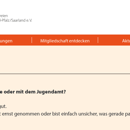
tungen
Mitgliedschaft entdecken
Akt
Unsere Ziele
Einrichtungen
Jetzt Mitglied werden
Termine
Reden hilft
Unsere Arbeitsgrundsätze
Freie Plätze
Nützliche Links
Unsere Organisationsstruk
Stellenangebote
pe oder mit dem Jugendamt?
Vorstand
gut.
cht ernst genommen oder bist einfach unsicher, was gerade pa
Landesgeschäftsstelle
Aktuelle Satzung und Bei