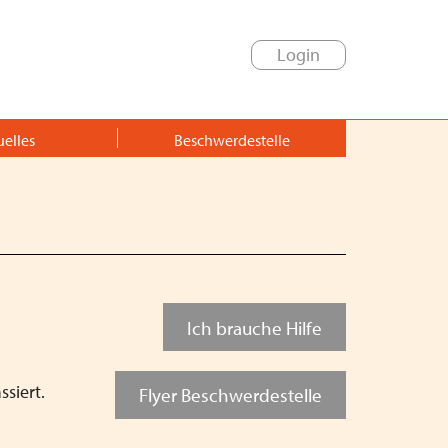
Login
uelles
Beschwerdestelle
Schließen
Schließen
tur
Schließen
Ich brauche Hilfe
Schließen
ssiert.
Flyer Beschwerdestelle
tragsordnung